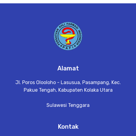
e
t
a
il
Alamat
Jl. Poros Olooloho - Lasusua, Pasampang, Kec.
Pakue Tengah, Kabupaten Kolaka Utara
Sulawesi Tenggara
Kontak