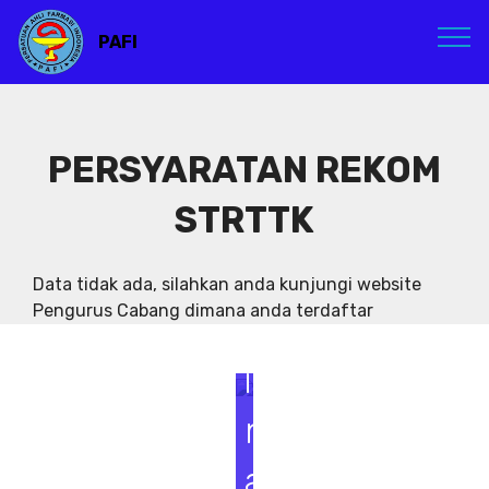
PAFI
PERSYARATAN REKOM
STRTTK
S
e
Data tidak ada, silahkan anda kunjungi website
Pengurus Cabang dimana anda terdaftar
m
i
n
a