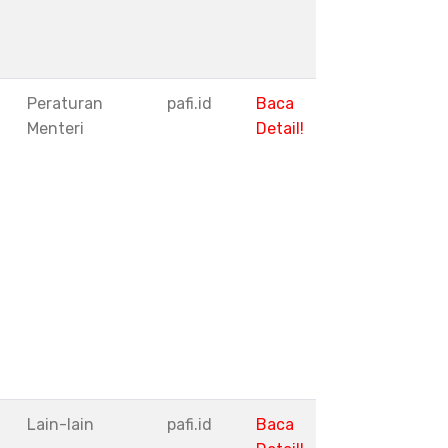
Peraturan
pafi.id
Baca
Menteri
Detail!
I
Lain-lain
pafi.id
Baca