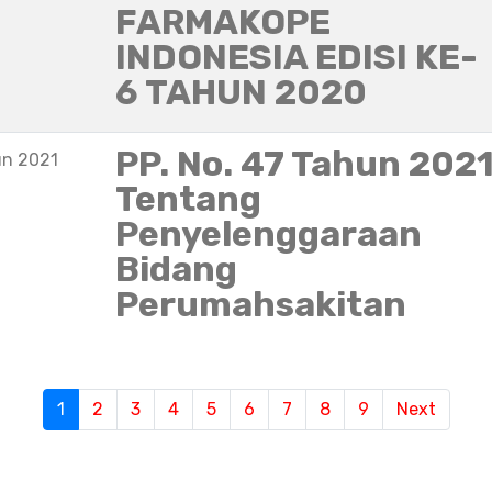
FARMAKOPE
INDONESIA EDISI KE-
6 TAHUN 2020
PP. No. 47 Tahun 202
un 2021
Tentang
Penyelenggaraan
Bidang
Perumahsakitan
S
1
(current)
2
3
4
5
6
7
8
9
Next
e