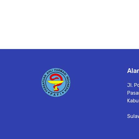
Ala
Jl. P
Pasa
Kabu
Sula