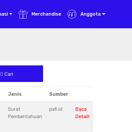
masi
Merchandise
Anggota
Cari
Jenis
Sumber
Surat
pafi.id
Baca
Pemberitahuan
Detail!