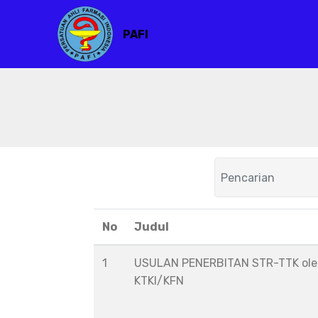
PAFI
No
Judul
1
USULAN PENERBITAN STR-TTK ol
KTKI/KFN