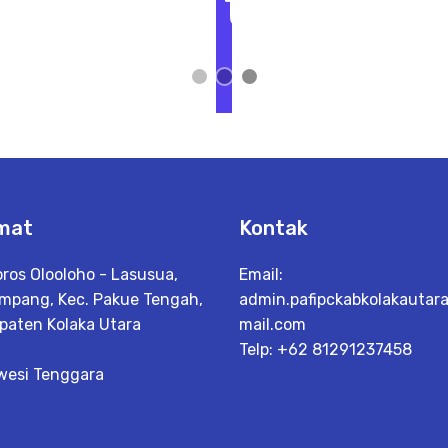
t
L
i
h
a
t
D
e
t
a
il
mat
Kontak
oros Olooloho - Lasusua,
Email:
mpang, Kec. Pakue Tengah,
admin.pafipckabkolakautar
paten Kolaka Utara
mail.com
Telp: +62 81291237458
wesi Tenggara