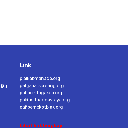
Link
piaikabmanado.org
a@g
pafijabarsoreang.org
pafipcndugakab.org
pakipcdharmasraya.org
pafipempkotbiak.org
Lihat link lengkap