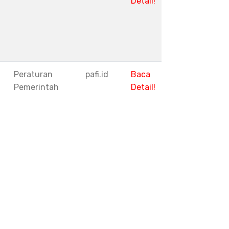
Detail!
1
Peraturan
pafi.id
Baca
Pemerintah
Detail!